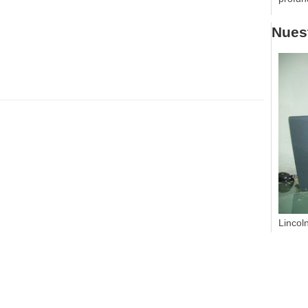
Nuest
Lincol