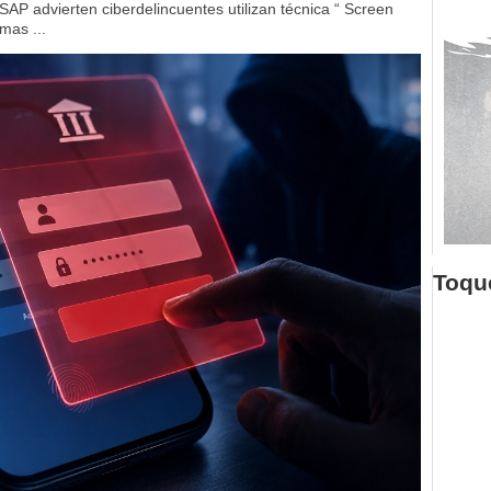
SAP advierten ciberdelincuentes utilizan técnica “ Screen
mas ...
Toque