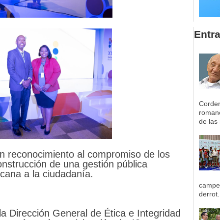
Entr
Corder
romane
de las 
n reconocimiento al compromiso de los
onstrucción de una gestión pública
rcana a la ciudadanía.
campeo
derrot.
la Dirección General de Ética e Integridad