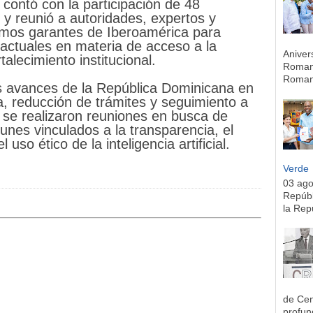
ontó con la participación de 48
, y reunió a autoridades, expertos y
smos garantes de Iberoamérica para
 actuales en materia de acceso a la
Aniver
talecimiento institucional.
Romana
Romana
s avances de la República Dominicana en
va, reducción de trámites y seguimiento a
n se realizaron reuniones en busca de
nes vinculados a la transparencia, el
 uso ético de la inteligencia artificial.
Verde
03 ag
Repúbl
la Rep
de Cen
profun