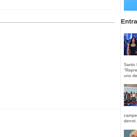
Entr
Santo 
"Repre
uno de 
campeo
derrot.