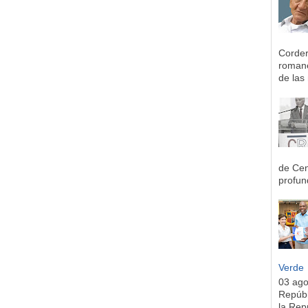
Corder
romane
de las 
de Cen
profun
Verde
03 ag
Repúbl
la Rep