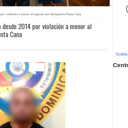
or violación a menor al ingresar por Aeropuerto Punta Cana
 desde 2014 por violación a menor al
unta Cana
Guibia
Cent