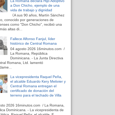
La Romana declara Hijo Adoptivo
a Don Chicho, ejemplo de una
vida de trabajo y dignidad
《A sus 90 años, Martín Sánchez
o, conocido por generaciones de
nses como "Don Chicho", recibió una
más altas di...
Fallece Alfonso Fanjul, líder
histórico de Central Romana
04 agosto 2026 16minutos.com /
La Romana, República
Dominicana. - La Junta Directiva
tral Romana, Ltd. lamentó
dame...
La vicepresidenta Raquel Peña,
el alcalde Eduardo Kery Metivier y
Central Romana entregan el
certificado de donación del
terreno para el techado de Villa
osto 2026 16minutos.com / La Romana,
ica Dominicana. - La vicepresidenta de
ública, Raquel Peña; el alcalde, E...