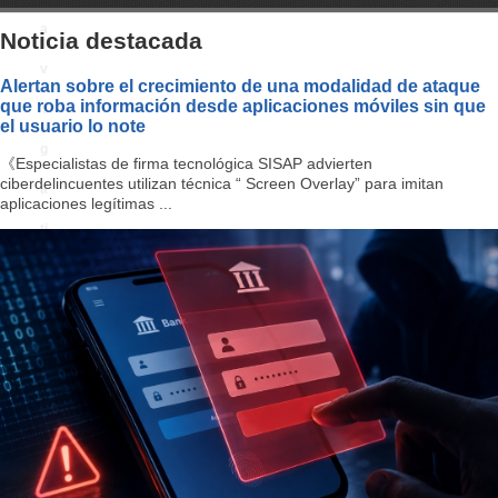
a
Noticia destacada
v
Alertan sobre el crecimiento de una modalidad de ataque
que roba información desde aplicaciones móviles sin que
i
el usuario lo note
g
《Especialistas de firma tecnológica SISAP advierten
ciberdelincuentes utilizan técnica “ Screen Overlay” para imitan
a
aplicaciones legítimas ...
ti
o
n