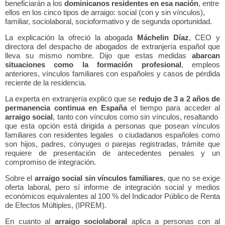
beneficiarán a los
dominicanos residentes en esa nación
, entre
ellos en los cinco tipos de arraigo:
social (con y sin vínculos),
familiar, sociolaboral, socioformativo y de segunda oportunidad.
La explicación la ofreció la abogada
Máchelin Díaz
, CEO y
directora del despacho de abogados de extranjería español que
lleva su mismo nombre. Dijo que estas medidas
abarcan
situaciones como la formación profesional
, empleos
anteriores, vínculos familiares con españoles y casos de pérdida
reciente de la residencia.
La experta en extranjería explicó que se
redujo de 3 a 2 años de
permanencia continua en España
el tiempo para acceder al
arraigo social
, tanto con vínculos como sin vínculos, resaltando
que esta opción está dirigida a personas que posean vínculos
familiares con residentes legales
o ciudadanos españoles como
son hijos, padres, cónyuges o parejas registradas, trámite que
requiere de presentación de antecedentes penales y un
compromiso de integración.
Sobre el
arraigo social sin vínculos familiares
, que no se exige
oferta laboral, pero sí informe de integración social y medios
económicos equivalentes al 100 % del Indicador Público de Renta
de Efectos Múltiples, (IPREM)
.
En cuanto al
arraigo sociolaboral
aplica a personas con al