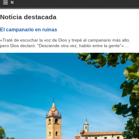
≡
N
a
Noticia destacada
v
El campanario en ruinas
i
«Traté de escuchar la voz de Dios y trepé al campanario más alto,
pero Dios declaró: "Desciende otra vez, habito entre la gente"»....
g
a
ti
o
n