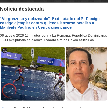
a
Noticia destacada
v
“Vergonzoso y deleznable”: Exdiputado del PLD exige
castigo ejemplar contra quienes lanzaron botellas a
i
Marileidy Paulino en Centroamericanos
g
06 agosto 2026 16minutos.com / La Romana, República Dominicana.
- 1El exdiputado peledeísta Teodoro Urdino Reyes calificó co...
a
ti
o
n