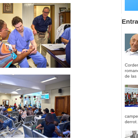
Entr
Corder
romane
de las 
campeo
derrot.