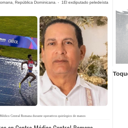
omana, República Dominicana. - 1El exdiputado peledeísta
Toque
o Médico Central Romana durante operativos quirúrgico de manos
itas en Centro Médico Central Romana