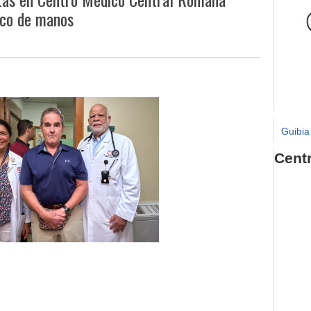
ico de manos
Guibia
Cent