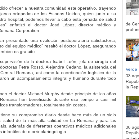
do ofrecer a nuestra comunidad este operativo, trayendo
rujanos ortopedas de los Estados Unidos, quien junto a su
tro hospital, podemos llevar a cabo esta jornada de salud
de Cen
tes” enfatizó el doctor José López, director médico y
profun
 Romana Corporation.
an presentado una evolución postoperatoria satisfactoria,
so del equipo médico” resaltó el doctor López, asegurando
ambién es gratuito.
supervisión de la doctora Isabel León, jefa de cirugía del
octoras Petra Rossó, Alejandra Cedano, la asistencia del
Verde
 Central Romana, así como la coordinación logística de la
03 ag
indaron un acompañamiento integral y humano durante todo
Repúbl
la Rep
ado el doctor Michael Murphy desde principio de los años
 Romana han beneficiado durante ese tiempo a casi mil
cos transformadores, totalmente sin costos.
ntiene su compromiso diario desde hace más de un siglo
 de salud de la más alta calidad en La Romana y para las
aís, además de diferentes operativos médicos adicionales
06 ag
infantiles de otorrinolaringología.
Repúbl
pelede