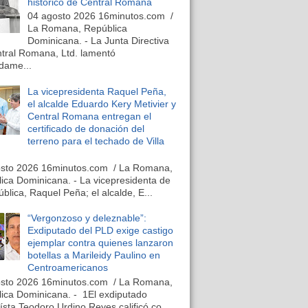
histórico de Central Romana
04 agosto 2026 16minutos.com /
La Romana, República
Dominicana. - La Junta Directiva
tral Romana, Ltd. lamentó
dame...
La vicepresidenta Raquel Peña,
el alcalde Eduardo Kery Metivier y
Central Romana entregan el
certificado de donación del
terreno para el techado de Villa
osto 2026 16minutos.com / La Romana,
ica Dominicana. - La vicepresidenta de
ública, Raquel Peña; el alcalde, E...
“Vergonzoso y deleznable”:
Exdiputado del PLD exige castigo
ejemplar contra quienes lanzaron
botellas a Marileidy Paulino en
Centroamericanos
osto 2026 16minutos.com / La Romana,
ica Dominicana. - 1El exdiputado
ísta Teodoro Urdino Reyes calificó co...