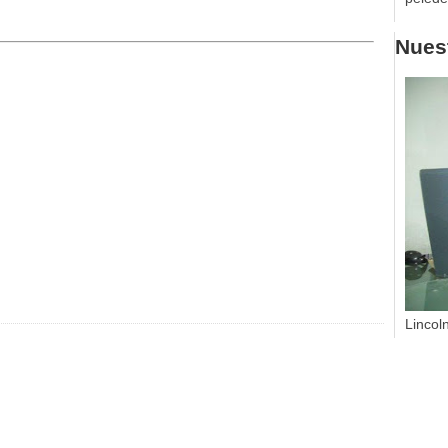
Nuest
Lincol