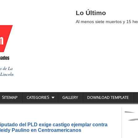
Lo Último
Al menos siete muertos y 15 her
as de La
 Lincoln
SITEMAP
CATEGORIES
GALLERY
DOWNLOAD TEMPLATE
putado del PLD exige castigo ejemplar contra
ileidy Paulino en Centroamericanos