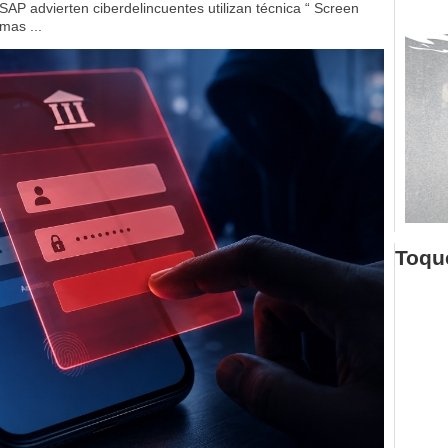
SAP advierten ciberdelincuentes utilizan técnica “ Screen
mas ...
Toque