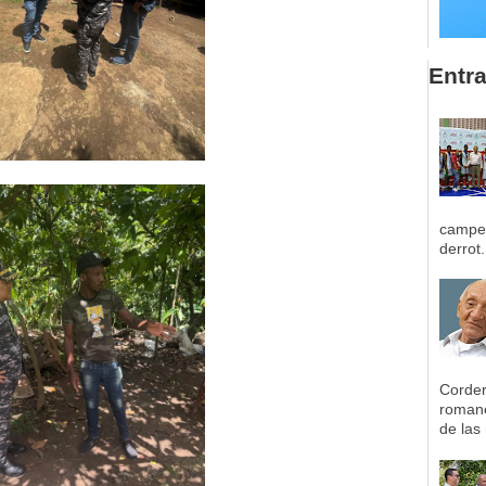
Entr
campeo
derrot.
Corder
romane
de las 