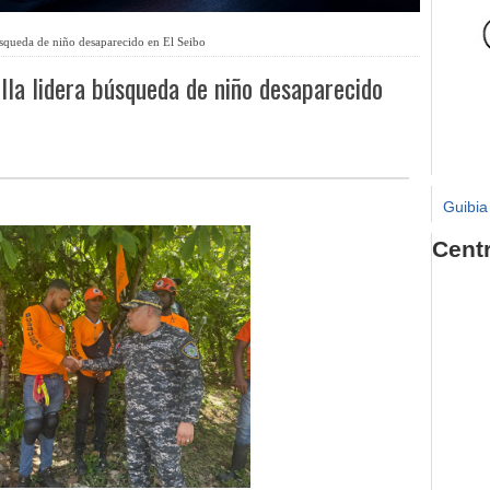
queda de niño desaparecido en El Seibo
la lidera búsqueda de niño desaparecido
Guibia
Cent