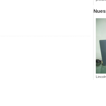
Nuest
Lincol