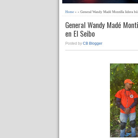
Home
» » General Wandy Madé Montilla lidera bús
General Wandy Madé Montil
en El Seibo
Posted by
CB Blogger