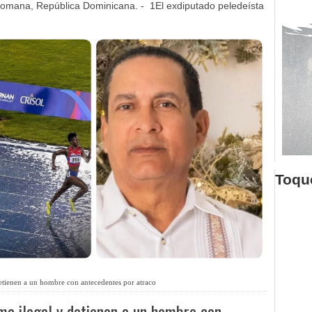
omana, República Dominicana. - 1El exdiputado peledeísta
Toque
etienen a un hombre con antecedentes por atraco
ma ilegal y detienen a un hombre con