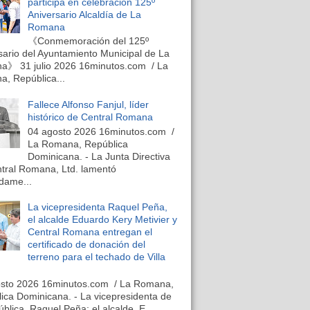
participa en celebración 125º
Aniversario Alcaldía de La
Romana
《Conmemoración del 125º
sario del Ayuntamiento Municipal de La
》 31 julio 2026 16minutos.com / La
, República...
Fallece Alfonso Fanjul, líder
histórico de Central Romana
04 agosto 2026 16minutos.com /
La Romana, República
Dominicana. - La Junta Directiva
tral Romana, Ltd. lamentó
dame...
La vicepresidenta Raquel Peña,
el alcalde Eduardo Kery Metivier y
Central Romana entregan el
certificado de donación del
terreno para el techado de Villa
osto 2026 16minutos.com / La Romana,
ica Dominicana. - La vicepresidenta de
ública, Raquel Peña; el alcalde, E...