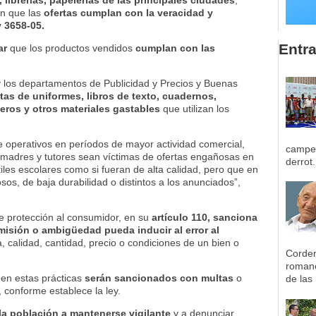
an que las
ofertas cumplan con la veracidad y
y 3658-05.
Entr
ar
que los productos vendidos
cumplan con las
y los departamentos de Publicidad y Precios y Buenas
rtas de uniformes, libros de texto, cuadernos,
ceros y otros materiales gastables
que utilizan los
de operativos en períodos de mayor actividad comercial,
campeo
madres y tutores sean víctimas de ofertas engañosas en
derrot.
les escolares como si fueran de alta calidad, pero que en
os, de baja durabilidad o distintos a los anunciados”,
de protección al consumidor, en su
artículo 110, sanciona
misión o ambigüedad pueda inducir al error al
a, calidad, cantidad, precio o condiciones de un bien o
Corder
romane
 en estas prácticas
serán sancionados con multas
o
de las 
 conforme establece la ley.
la población a mantenerse vigilante
y a denunciar