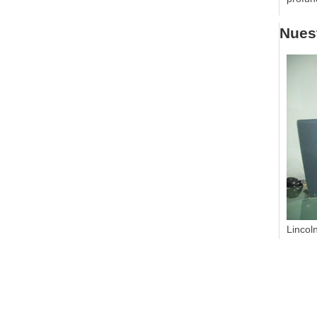
Nuest
Lincol