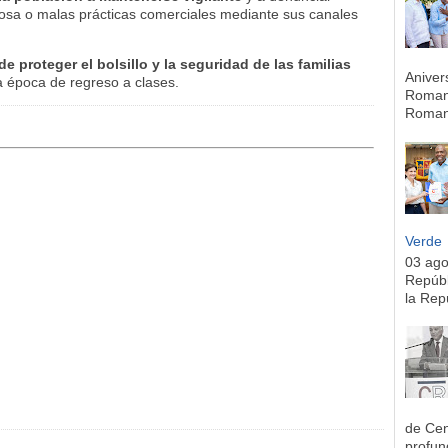
ñosa o malas prácticas comerciales mediante sus canales
 proteger el bolsillo y la seguridad de las familias
Aniver
a época de regreso a clases.
Romana
Romana
Verde
03 ag
Repúbl
la Rep
de Cen
profun