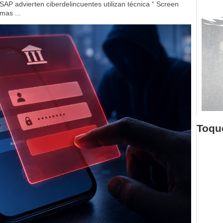
SAP advierten ciberdelincuentes utilizan técnica “ Screen
mas ...
Toque