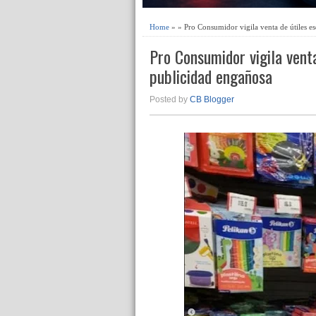
Home
» » Pro Consumidor vigila venta de útiles es
Pro Consumidor vigila venta
publicidad engañosa
Posted by
CB Blogger