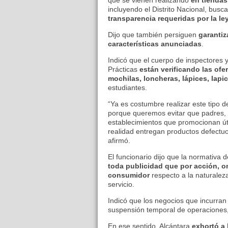
incluyendo el Distrito Nacional, busc
transparencia requeridas por la le
Dijo que también persiguen
garantiz
características anunciadas
.
Indicó que el cuerpo de inspectores 
Prácticas
están verificando las ofe
mochilas, loncheras, lápices, lapi
estudiantes.
“Ya es costumbre realizar este tipo 
porque queremos evitar que padres, 
establecimientos que promocionan úti
realidad entregan productos defectuos
afirmó.
El funcionario dijo que la normativa 
toda publicidad que por acción, o
consumidor
respecto a la naturalez
servicio.
Indicó que los negocios que incurran
suspensión temporal de operaciones,
En ese sentido, Alcántara
exhortó a 