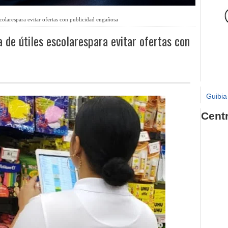
colarespara evitar ofertas con publicidad engañosa
 de útiles escolarespara evitar ofertas con
Guibia
Cent