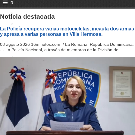
≡
N
a
Noticia destacada
v
La Policía recupera varias motocicletas, incauta dos armas
y apresa a varias personas en Villa Hermosa.
i
08 agosto 2026 16minutos.com / La Romana, República Dominicana.
g
- - La Policía Nacional, a través de miembros de la División de...
a
ti
o
n