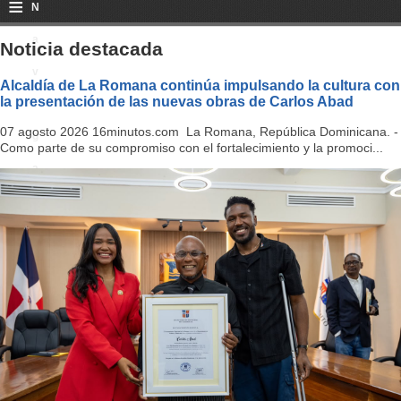
≡
N
a
Noticia destacada
v
Alcaldía de La Romana continúa impulsando la cultura con
la presentación de las nuevas obras de Carlos Abad
i
07 agosto 2026 16minutos.com La Romana, República Dominicana. -
g
Como parte de su compromiso con el fortalecimiento y la promoci...
a
ti
o
n