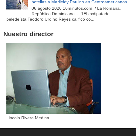
botellas a Marileidy Paulino en Centroamericanos
06 agosto 2026 16minutos.com / La Romana,
República Dominicana. - 1El exdiputado
peledeísta Teodoro Urdino Reyes calificó co...
Nuestro director
Lincoln Rivera Medina