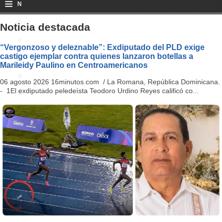
≡
N
a
Noticia destacada
v
“Vergonzoso y deleznable”: Exdiputado del PLD exige
castigo ejemplar contra quienes lanzaron botellas a
i
Marileidy Paulino en Centroamericanos
g
06 agosto 2026 16minutos.com / La Romana, República Dominicana.
- 1El exdiputado peledeísta Teodoro Urdino Reyes calificó co...
a
ti
o
n