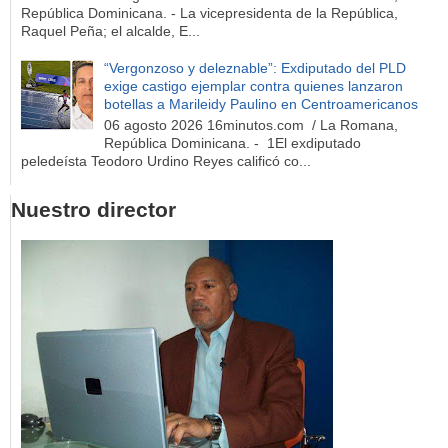
República Dominicana. - La vicepresidenta de la República,
Raquel Peña; el alcalde, E...
“Vergonzoso y deleznable”: Exdiputado del PLD
exige castigo ejemplar contra quienes lanzaron
botellas a Marileidy Paulino en Centroamericanos
06 agosto 2026 16minutos.com / La Romana,
República Dominicana. - 1El exdiputado
peledeísta Teodoro Urdino Reyes calificó co...
Nuestro director