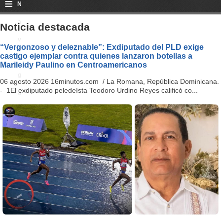
≡
N
a
Noticia destacada
v
“Vergonzoso y deleznable”: Exdiputado del PLD exige
castigo ejemplar contra quienes lanzaron botellas a
i
Marileidy Paulino en Centroamericanos
g
06 agosto 2026 16minutos.com / La Romana, República Dominicana.
- 1El exdiputado peledeísta Teodoro Urdino Reyes calificó co...
a
ti
o
n