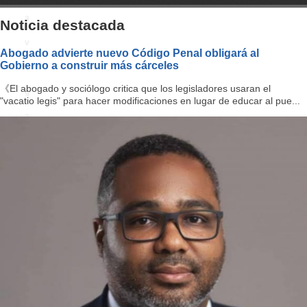
a
Noticia destacada
v
Abogado advierte nuevo Código Penal obligará al
Gobierno a construir más cárceles
i
《El abogado y sociólogo critica que los legisladores usaran el
g
"vacatio legis" para hacer modificaciones en lugar de educar al pue...
a
ti
o
n