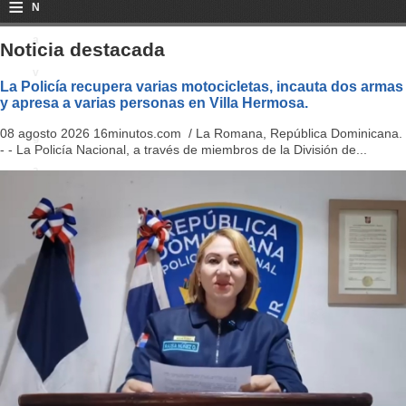
≡
N
a
Noticia destacada
v
La Policía recupera varias motocicletas, incauta dos armas
y apresa a varias personas en Villa Hermosa.
i
08 agosto 2026 16minutos.com / La Romana, República Dominicana.
g
- - La Policía Nacional, a través de miembros de la División de...
a
ti
o
n