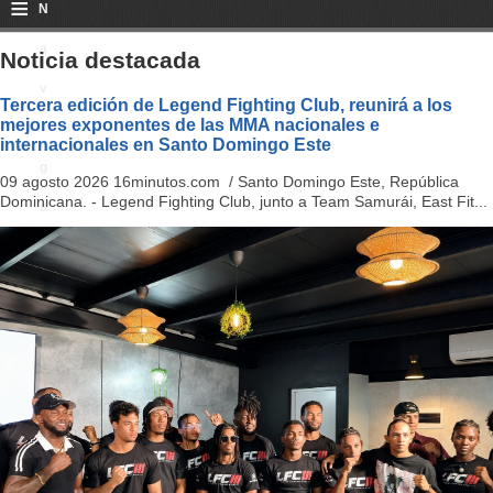
≡
N
a
Noticia destacada
v
Tercera edición de Legend Fighting Club, reunirá a los
mejores exponentes de las MMA nacionales e
i
internacionales en Santo Domingo Este
g
09 agosto 2026 16minutos.com / Santo Domingo Este, República
Dominicana. - Legend Fighting Club, junto a Team Samurái, East Fit...
a
ti
o
n