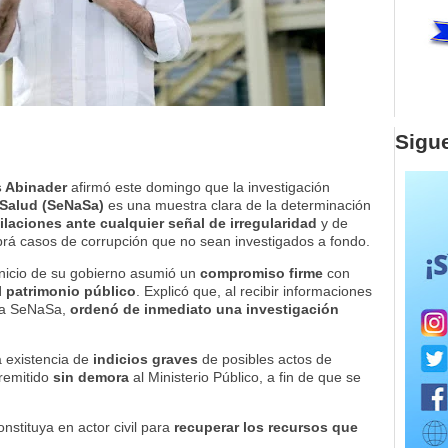
Sigu
s Abinader
afirmó este domingo que la investigación
 Salud (SeNaSa)
es una muestra clara de la determinación
dilaciones ante cualquier señal de irregularidad
y de
brá casos de corrupción que no sean investigados a fondo.
inicio de su gobierno asumió un
compromiso firme
con
l patrimonio público
. Explicó que, al recibir informaciones
 a SeNaSa,
ordenó de inmediato una investigación
a existencia de
indicios graves
de posibles actos de
 remitido
sin demora
al Ministerio Público, a fin de que se
stituya en actor civil para
recuperar los recursos que