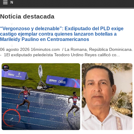
≡
N
a
Noticia destacada
v
“Vergonzoso y deleznable”: Exdiputado del PLD exige
castigo ejemplar contra quienes lanzaron botellas a
i
Marileidy Paulino en Centroamericanos
g
06 agosto 2026 16minutos.com / La Romana, República Dominicana.
- 1El exdiputado peledeísta Teodoro Urdino Reyes calificó co...
a
ti
o
n