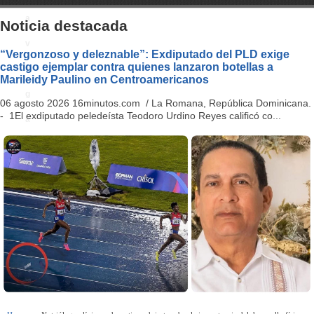
a
Noticia destacada
v
“Vergonzoso y deleznable”: Exdiputado del PLD exige
castigo ejemplar contra quienes lanzaron botellas a
i
Marileidy Paulino en Centroamericanos
g
06 agosto 2026 16minutos.com / La Romana, República Dominicana.
- 1El exdiputado peledeísta Teodoro Urdino Reyes calificó co...
a
ti
o
n