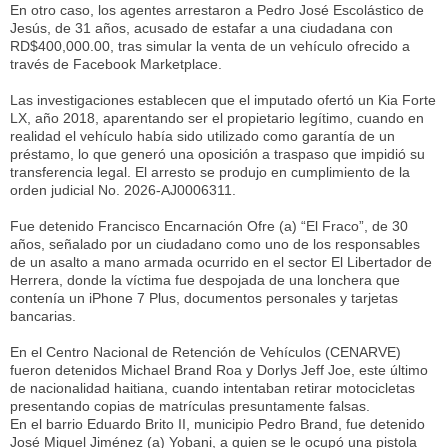
En otro caso, los agentes arrestaron a Pedro José Escolástico de
Jesús, de 31 años, acusado de estafar a una ciudadana con
RD$400,000.00, tras simular la venta de un vehículo ofrecido a
través de Facebook Marketplace.
Las investigaciones establecen que el imputado ofertó un Kia Forte
LX, año 2018, aparentando ser el propietario legítimo, cuando en
realidad el vehículo había sido utilizado como garantía de un
préstamo, lo que generó una oposición a traspaso que impidió su
transferencia legal. El arresto se produjo en cumplimiento de la
orden judicial No. 2026-AJ0006311.
Fue detenido Francisco Encarnación Ofre (a) “El Fraco”, de 30
años, señalado por un ciudadano como uno de los responsables
de un asalto a mano armada ocurrido en el sector El Libertador de
Herrera, donde la víctima fue despojada de una lonchera que
contenía un iPhone 7 Plus, documentos personales y tarjetas
bancarias.
En el Centro Nacional de Retención de Vehículos (CENARVE)
fueron detenidos Michael Brand Roa y Dorlys Jeff Joe, este último
de nacionalidad haitiana, cuando intentaban retirar motocicletas
presentando copias de matrículas presuntamente falsas.
En el barrio Eduardo Brito II, municipio Pedro Brand, fue detenido
José Miguel Jiménez (a) Yobani, a quien se le ocupó una pistola