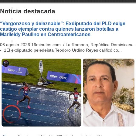
a
Noticia destacada
v
“Vergonzoso y deleznable”: Exdiputado del PLD exige
castigo ejemplar contra quienes lanzaron botellas a
i
Marileidy Paulino en Centroamericanos
g
06 agosto 2026 16minutos.com / La Romana, República Dominicana.
- 1El exdiputado peledeísta Teodoro Urdino Reyes calificó co...
a
ti
o
n