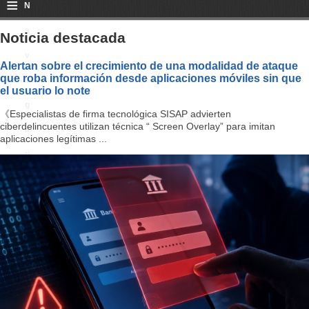
≡
N
a
Noticia destacada
v
Alertan sobre el crecimiento de una modalidad de ataque
que roba información desde aplicaciones móviles sin que
i
el usuario lo note
g
《Especialistas de firma tecnológica SISAP advierten
ciberdelincuentes utilizan técnica “ Screen Overlay” para imitan
a
aplicaciones legítimas ...
ti
o
n