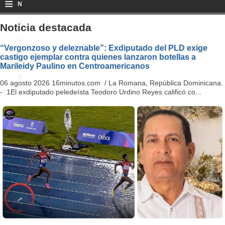
≡
N
a
Noticia destacada
v
“Vergonzoso y deleznable”: Exdiputado del PLD exige
castigo ejemplar contra quienes lanzaron botellas a
i
Marileidy Paulino en Centroamericanos
g
06 agosto 2026 16minutos.com / La Romana, República Dominicana.
- 1El exdiputado peledeísta Teodoro Urdino Reyes calificó co...
a
ti
o
n