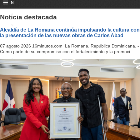
≡
N
a
Noticia destacada
v
Alcaldía de La Romana continúa impulsando la cultura con
la presentación de las nuevas obras de Carlos Abad
i
07 agosto 2026 16minutos.com La Romana, República Dominicana. -
g
Como parte de su compromiso con el fortalecimiento y la promoci...
a
ti
o
n