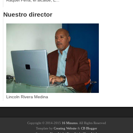
Raquel Peña; el alcalde, E...
Nuestro director
Lincoln Rivera Medina
Copyright © 2014-2015
16 Minutos
. All Rights Reserved
Template by
Creating Website
&
CB Blogger