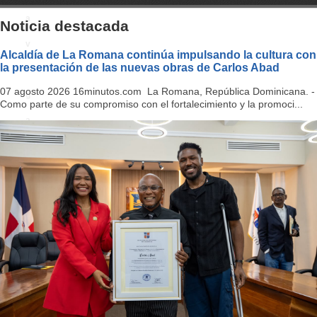
a
Noticia destacada
v
Alcaldía de La Romana continúa impulsando la cultura con
la presentación de las nuevas obras de Carlos Abad
i
07 agosto 2026 16minutos.com La Romana, República Dominicana. -
g
Como parte de su compromiso con el fortalecimiento y la promoci...
a
ti
o
n