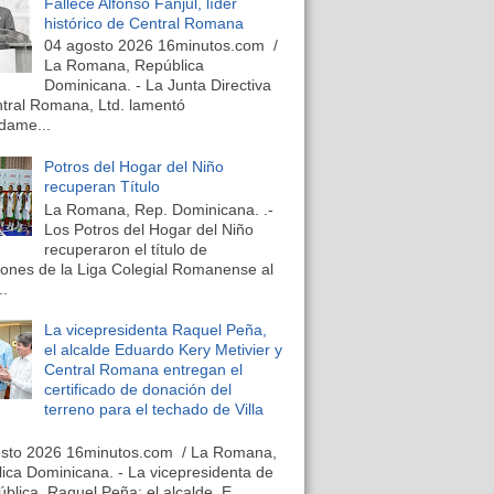
Fallece Alfonso Fanjul, líder
histórico de Central Romana
04 agosto 2026 16minutos.com /
La Romana, República
Dominicana. - La Junta Directiva
tral Romana, Ltd. lamentó
dame...
Potros del Hogar del Niño
recuperan Título
La Romana, Rep. Dominicana. .-
Los Potros del Hogar del Niño
recuperaron el título de
nes de la Liga Colegial Romanense al
..
La vicepresidenta Raquel Peña,
el alcalde Eduardo Kery Metivier y
Central Romana entregan el
certificado de donación del
terreno para el techado de Villa
osto 2026 16minutos.com / La Romana,
ica Dominicana. - La vicepresidenta de
ública, Raquel Peña; el alcalde, E...