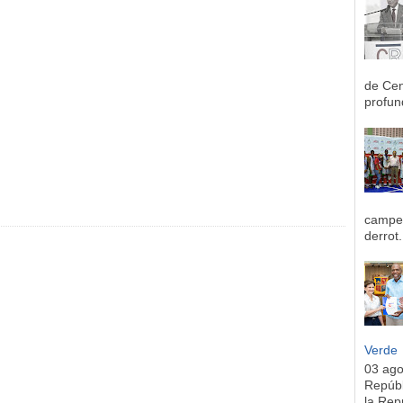
de Cen
profun
campeo
derrot.
Verde
03 ag
Repúbl
la Rep