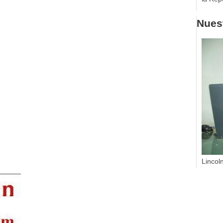
Nuest
Lincol