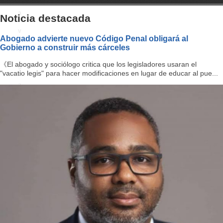
a
Noticia destacada
v
Abogado advierte nuevo Código Penal obligará al
Gobierno a construir más cárceles
i
《El abogado y sociólogo critica que los legisladores usaran el
g
"vacatio legis" para hacer modificaciones en lugar de educar al pue...
a
ti
o
n