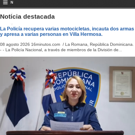
≡
N
a
Noticia destacada
v
La Policía recupera varias motocicletas, incauta dos armas
y apresa a varias personas en Villa Hermosa.
i
08 agosto 2026 16minutos.com / La Romana, República Dominicana.
g
- - La Policía Nacional, a través de miembros de la División de...
a
ti
o
n