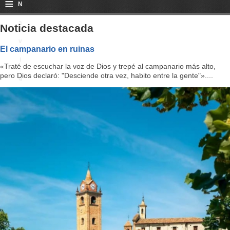
≡
N
a
Noticia destacada
v
El campanario en ruinas
i
«Traté de escuchar la voz de Dios y trepé al campanario más alto,
pero Dios declaró: "Desciende otra vez, habito entre la gente"»....
g
a
ti
o
n