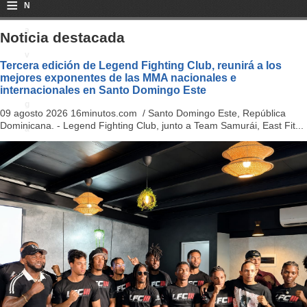
≡
N
a
Noticia destacada
v
Tercera edición de Legend Fighting Club, reunirá a los
mejores exponentes de las MMA nacionales e
i
internacionales en Santo Domingo Este
g
09 agosto 2026 16minutos.com / Santo Domingo Este, República
Dominicana. - Legend Fighting Club, junto a Team Samurái, East Fit...
a
ti
o
n