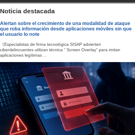
a
Noticia destacada
v
Alertan sobre el crecimiento de una modalidad de ataque
que roba información desde aplicaciones móviles sin que
i
el usuario lo note
g
《Especialistas de firma tecnológica SISAP advierten
ciberdelincuentes utilizan técnica “ Screen Overlay” para imitan
a
aplicaciones legítimas ...
ti
o
n