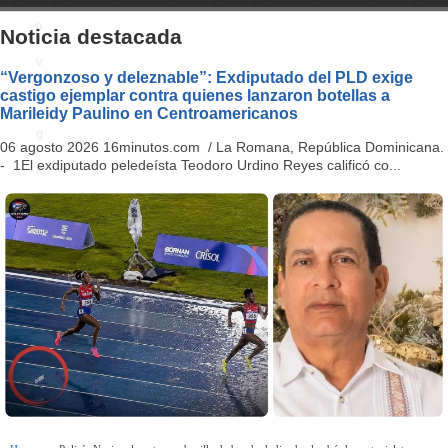
a
Noticia destacada
v
“Vergonzoso y deleznable”: Exdiputado del PLD exige
castigo ejemplar contra quienes lanzaron botellas a
i
Marileidy Paulino en Centroamericanos
g
06 agosto 2026 16minutos.com / La Romana, República Dominicana.
- 1El exdiputado peledeísta Teodoro Urdino Reyes calificó co...
a
ti
o
n