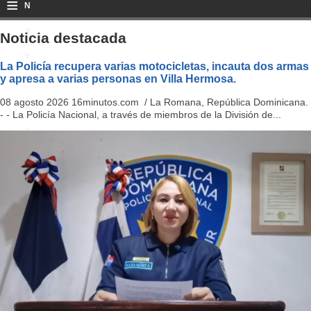
≡
N
a
Noticia destacada
v
La Policía recupera varias motocicletas, incauta dos armas
y apresa a varias personas en Villa Hermosa.
i
08 agosto 2026 16minutos.com / La Romana, República Dominicana.
g
- - La Policía Nacional, a través de miembros de la División de...
a
ti
o
n