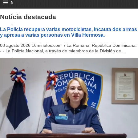
≡
N
a
Noticia destacada
v
La Policía recupera varias motocicletas, incauta dos armas
y apresa a varias personas en Villa Hermosa.
i
08 agosto 2026 16minutos.com / La Romana, República Dominicana.
g
- - La Policía Nacional, a través de miembros de la División de...
a
ti
o
n