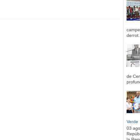
campeo
derrot.
de Cen
profun
Verde
03 ag
Repúbl
la Rep