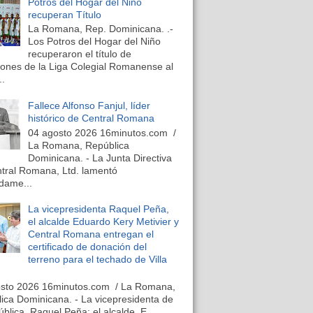
Potros del Hogar del Niño
recuperan Título
La Romana, Rep. Dominicana. .-
Los Potros del Hogar del Niño
recuperaron el título de
nes de la Liga Colegial Romanense al
..
Fallece Alfonso Fanjul, líder
histórico de Central Romana
04 agosto 2026 16minutos.com /
La Romana, República
Dominicana. - La Junta Directiva
tral Romana, Ltd. lamentó
dame...
La vicepresidenta Raquel Peña,
el alcalde Eduardo Kery Metivier y
Central Romana entregan el
certificado de donación del
terreno para el techado de Villa
osto 2026 16minutos.com / La Romana,
ica Dominicana. - La vicepresidenta de
ública, Raquel Peña; el alcalde, E...