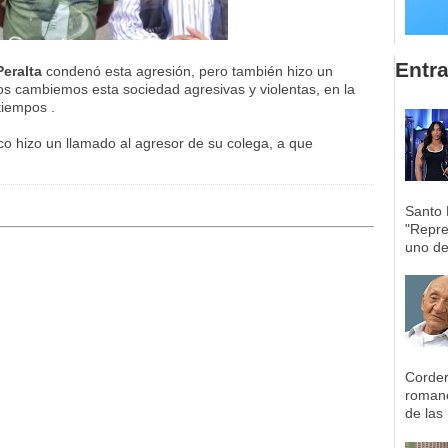
Entr
Peralta
condenó esta agresión, pero también hizo un
os cambiemos esta sociedad agresivas y violentas, en la
tiempos .
tico hizo un llamado al agresor de su colega, a que
Santo 
"Repre
uno de 
Corder
romane
de las 