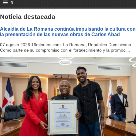
≡
N
a
Noticia destacada
v
Alcaldía de La Romana continúa impulsando la cultura con
la presentación de las nuevas obras de Carlos Abad
i
07 agosto 2026 16minutos.com La Romana, República Dominicana. -
g
Como parte de su compromiso con el fortalecimiento y la promoci...
a
ti
o
n