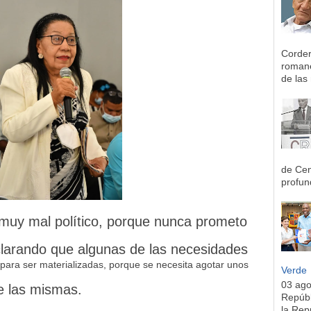
Corder
romane
de las 
de Cen
profun
muy mal político, porque nunca prometo
aclarando que algunas de las necesidades
para ser materializadas, porque se necesita agotar unos
Verde
03 ag
de las mismas.
Repúbl
la Rep