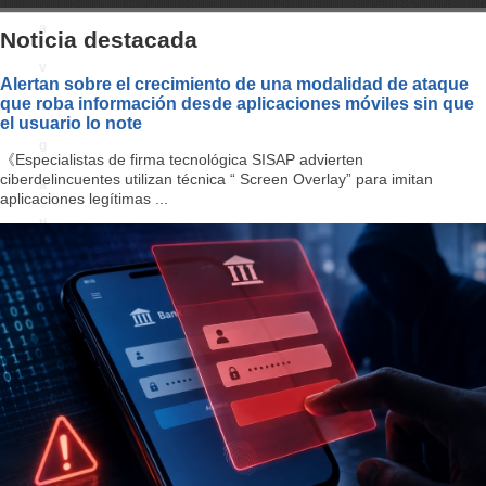
a
Noticia destacada
v
Alertan sobre el crecimiento de una modalidad de ataque
que roba información desde aplicaciones móviles sin que
i
el usuario lo note
g
《Especialistas de firma tecnológica SISAP advierten
ciberdelincuentes utilizan técnica “ Screen Overlay” para imitan
a
aplicaciones legítimas ...
ti
o
n