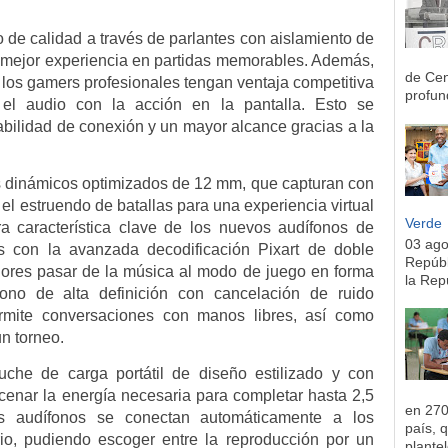
de calidad a través de parlantes con aislamiento de
a mejor experiencia en partidas memorables. Además,
de Cen
 los gamers profesionales tengan ventaja competitiva
profun
el audio con la acción en la pantalla. Esto se
ilidad de conexión y un mayor alcance gracias a la
s dinámicos optimizados de 12 mm, que capturan con
 el estruendo de batallas para una experiencia virtual
Verde
ra característica clave de los nuevos audífonos de
03 ag
 con la avanzada decodificación Pixart de doble
Repúbl
adores pasar de la música al modo de juego en forma
la Rep
fono de alta definición con cancelación de ruido
rmite conversaciones con manos libres, así como
n torneo.
che de carga portátil de diseño estilizado y con
enar la energía necesaria para completar hasta 2,5
en 270
los audífonos se conectan automáticamente a los
país, 
rio, pudiendo escoger entre la reproducción por un
plantel