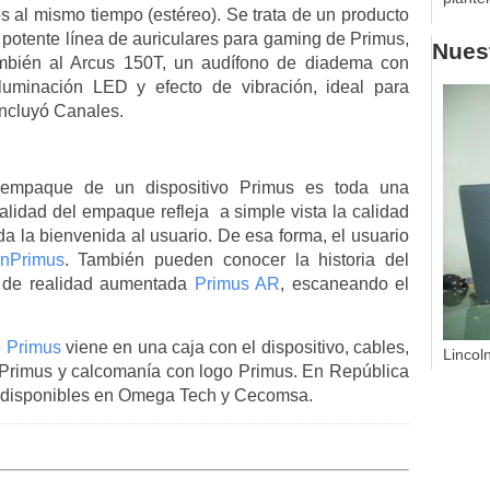
 al mismo tiempo (estéreo). Se trata de un producto
 potente línea de auriculares para gaming de Primus,
Nuest
ambién al Arcus 150T, un audífono de diadema con
 iluminación LED y efecto de vibración, ideal para
oncluyó Canales.
mpaque de un dispositivo Primus es toda una
calidad del empaque refleja a simple vista la calidad
da la bienvenida al usuario. De esa forma, el usuario
ónPrimus
. También pueden conocer la historia del
n de realidad aumentada
Primus AR
, escaneando el
e
Primus
viene en una caja con el dispositivo, cables,
Lincol
n Primus y calcomanía con logo Primus. En República
n disponibles en Omega Tech y Cecomsa.