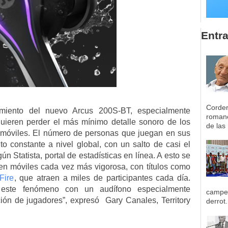
Entr
Corder
miento del nuevo Arcus 200S-BT, especialmente
romane
ieren perder el más mínimo detalle sonoro de los
de las 
s móviles. El número de personas que juegan en sus
o constante a nivel global, con un salto de casi el
n Statista, portal de estadísticas en línea. A esto se
en móviles cada vez más vigorosa, con títulos como
Fire
, que atraen a miles de participantes cada día.
ste fenómeno con un audífono especialmente
campeo
ión de jugadores”
, expresó
Gary Canales, Territory
derrot.