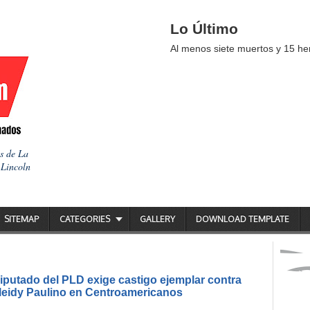
Lo Último
Al menos siete muertos y 15 her
as de La
 Lincoln
SITEMAP
CATEGORIES
GALLERY
DOWNLOAD TEMPLATE
putado del PLD exige castigo ejemplar contra
ileidy Paulino en Centroamericanos