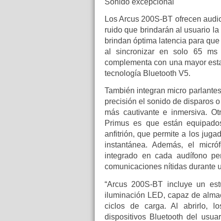
Sonido excepcional
Los Arcus 200S-BT ofrecen audio 
ruido que brindarán al usuario l
brindan óptima latencia para que
al sincronizar en solo 65 ms 
complementa con una mayor estab
tecnología Bluetooth V5.
También integran micro parlante
precisión el sonido de disparos o
más cautivante e inmersiva. Ot
Primus es que están equipados
anfitrión, que permite a los jug
instantánea. Además, el micró
integrado en cada audífono pe
comunicaciones nítidas durante u
“Arcus 200S-BT incluye un estu
iluminación LED, capaz de almac
ciclos de carga. Al abrirlo, 
dispositivos Bluetooth del usua