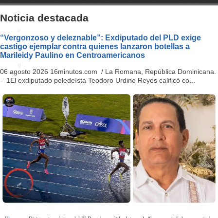
a
Noticia destacada
v
“Vergonzoso y deleznable”: Exdiputado del PLD exige
castigo ejemplar contra quienes lanzaron botellas a
i
Marileidy Paulino en Centroamericanos
g
06 agosto 2026 16minutos.com / La Romana, República Dominicana.
- 1El exdiputado peledeísta Teodoro Urdino Reyes calificó co...
a
ti
o
n