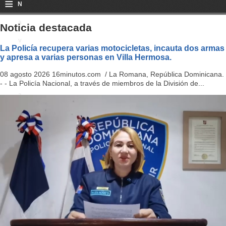
≡
N
a
Noticia destacada
v
La Policía recupera varias motocicletas, incauta dos armas
y apresa a varias personas en Villa Hermosa.
i
08 agosto 2026 16minutos.com / La Romana, República Dominicana.
g
- - La Policía Nacional, a través de miembros de la División de...
a
ti
o
n