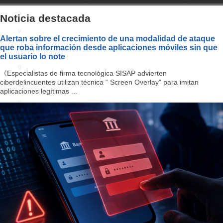
a
Noticia destacada
v
Alertan sobre el crecimiento de una modalidad de ataque
que roba información desde aplicaciones móviles sin que
i
el usuario lo note
g
《Especialistas de firma tecnológica SISAP advierten
ciberdelincuentes utilizan técnica “ Screen Overlay” para imitan
a
aplicaciones legítimas ...
ti
o
n