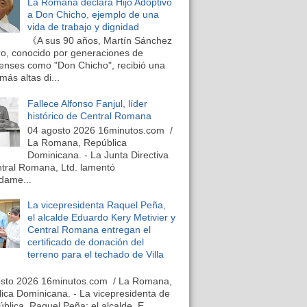
La Romana declara Hijo Adoptivo
a Don Chicho, ejemplo de una
vida de trabajo y dignidad
《A sus 90 años, Martín Sánchez
o, conocido por generaciones de
nses como "Don Chicho", recibió una
más altas di...
Fallece Alfonso Fanjul, líder
histórico de Central Romana
04 agosto 2026 16minutos.com /
La Romana, República
Dominicana. - La Junta Directiva
tral Romana, Ltd. lamentó
dame...
La vicepresidenta Raquel Peña,
el alcalde Eduardo Kery Metivier y
Central Romana entregan el
certificado de donación del
terreno para el techado de Villa
osto 2026 16minutos.com / La Romana,
ica Dominicana. - La vicepresidenta de
ública, Raquel Peña; el alcalde, E...