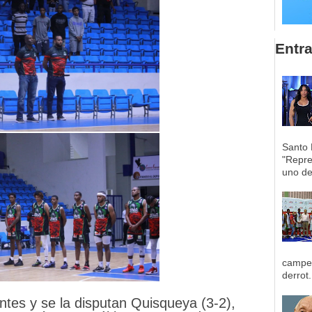
Entr
Santo 
"Repre
uno de 
campeo
derrot.
tes y se la disputan Quisqueya (3-2),