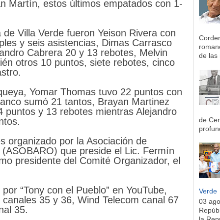
an Martín, estos últimos empatados con 1-
 de Villa Verde fueron Yeison Rivera con
Corder
iples y seis asistencias, Dimas Carrasco
romane
eandro Cabrera 20 y 13 rebotes, Melvin
de las 
én otros 10 puntos, siete rebotes, cinco
stro.
isqueya, Yomar Thomas tuvo 22 puntos con
lanco sumó 21 tantos, Brayan Martinez
4 puntos y 13 rebotes mientras Alejandro
de Cen
ntos.
profun
 organizado por la Asociación de
 (ASOBARO) que preside el Lic. Fermín
o presidente del Comité Organizador, el
n por “Tony con el Pueblo” en YouTube,
Verde
 canales 35 y 36, Wind Telecom canal 67
03 ag
nal 35.
Repúbl
la Rep