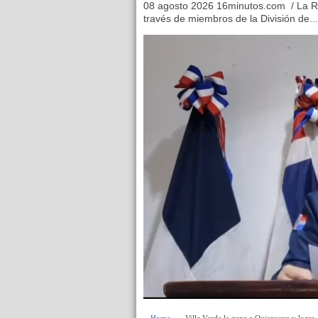
08 agosto 2026 16minutos.com / La Ro
través de miembros de la División de...
Home
» » Villa Verde le gana a Quisqueya y logra 