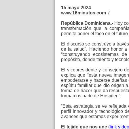
15 mayo 2024
www.16minutos.com /
República Dominicana.-
Hoy com
transformación que la compañí
permite poner el foco en el futuro
El discurso se construye a travé
de la salud”. Haciendo honor a
“construyendo ecosistemas de 
propósito, donde talento y tecnol
El vicepresidente y consejero d
explica que “esta nueva imagen
empoderarse y hacerse dueñas de
espíritu familiar que dio origen
forma de hacer que da respuesta
formamos parte de Hospiten”.
“Esta estrategia se ve reflejad
perfil innovador y tecnológico 
avances que estamos experiment
El tejido que nos une
(link víd