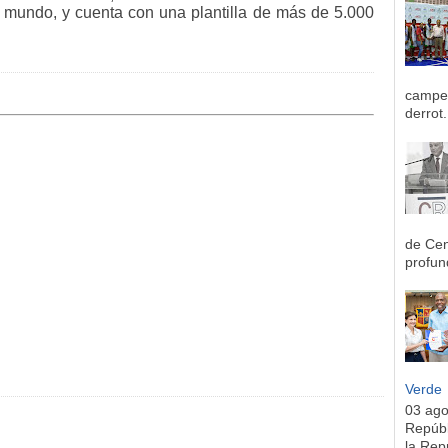
l mundo, y cuenta con una plantilla de más de 5.000
campeo
derrot.
de Cen
profun
Verde
03 ag
Repúbl
la Rep