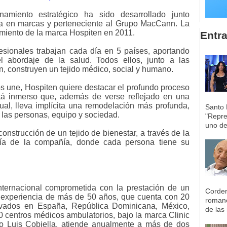
amiento estratégico ha sido desarrollado junto
ta en marcas y perteneciente al Grupo MacCann. La
amiento de la marca Hospiten en 2011.
Entr
esionales trabajan cada día en 5 países, aportando
el abordaje de la salud. Todos ellos, junto a las
, construyen un tejido médico, social y humano.
os une, Hospiten quiere destacar el profundo proceso
tá inmerso que, además de verse reflejado en una
sual, lleva implícita una remodelación más profunda,
Santo 
 las personas, equipo y sociedad.
"Repre
uno de 
onstrucción de un tejido de bienestar, a través de la
nía de la compañía, donde cada persona tiene su
internacional comprometida con la prestación de un
Corder
n experiencia de más de 50 años, que cuenta con 20
romane
rivados en España, República Dominicana, México,
de las 
centros médicos ambulatorios, bajo la marca Clinic
ro Luis Cobiella, atiende anualmente a más de dos