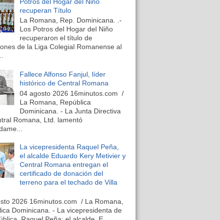
Potros del Hogar del Niño
recuperan Título
La Romana, Rep. Dominicana. .-
Los Potros del Hogar del Niño
recuperaron el título de
nes de la Liga Colegial Romanense al
..
Fallece Alfonso Fanjul, líder
histórico de Central Romana
04 agosto 2026 16minutos.com /
La Romana, República
Dominicana. - La Junta Directiva
tral Romana, Ltd. lamentó
dame...
La vicepresidenta Raquel Peña,
el alcalde Eduardo Kery Metivier y
Central Romana entregan el
certificado de donación del
terreno para el techado de Villa
osto 2026 16minutos.com / La Romana,
ica Dominicana. - La vicepresidenta de
ública, Raquel Peña; el alcalde, E...