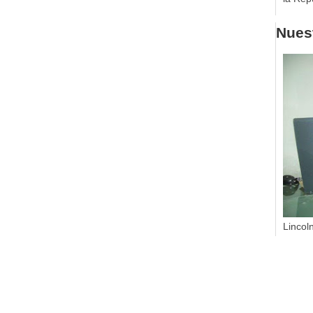
Nuest
Lincol