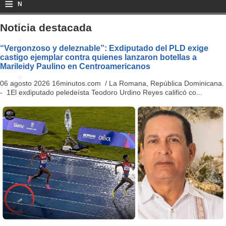
≡
N
a
Noticia destacada
v
“Vergonzoso y deleznable”: Exdiputado del PLD exige
castigo ejemplar contra quienes lanzaron botellas a
i
Marileidy Paulino en Centroamericanos
g
06 agosto 2026 16minutos.com / La Romana, República Dominicana.
- 1El exdiputado peledeísta Teodoro Urdino Reyes calificó co...
a
ti
o
n