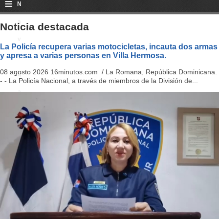
≡
N
a
Noticia destacada
v
La Policía recupera varias motocicletas, incauta dos armas
y apresa a varias personas en Villa Hermosa.
i
08 agosto 2026 16minutos.com / La Romana, República Dominicana.
g
- - La Policía Nacional, a través de miembros de la División de...
a
ti
o
n