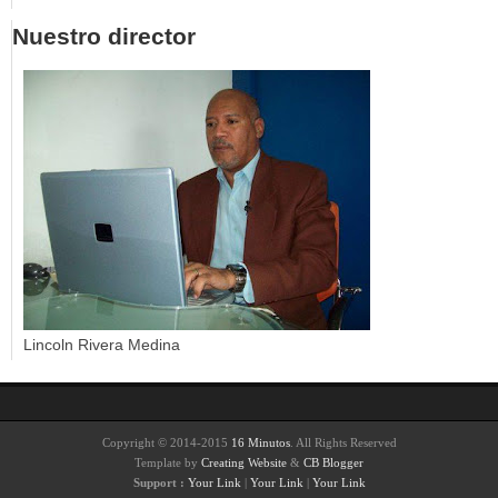
Nuestro director
Lincoln Rivera Medina
Copyright © 2014-2015
16 Minutos
. All Rights Reserved
Template by
Creating Website
&
CB Blogger
Support :
Your Link
|
Your Link
|
Your Link