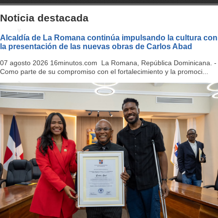
a
Noticia destacada
v
Alcaldía de La Romana continúa impulsando la cultura con
la presentación de las nuevas obras de Carlos Abad
i
07 agosto 2026 16minutos.com La Romana, República Dominicana. -
g
Como parte de su compromiso con el fortalecimiento y la promoci...
a
ti
o
n