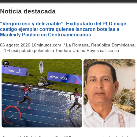
a
Noticia destacada
v
“Vergonzoso y deleznable”: Exdiputado del PLD exige
castigo ejemplar contra quienes lanzaron botellas a
i
Marileidy Paulino en Centroamericanos
g
06 agosto 2026 16minutos.com / La Romana, República Dominicana.
- 1El exdiputado peledeísta Teodoro Urdino Reyes calificó co...
a
ti
o
n