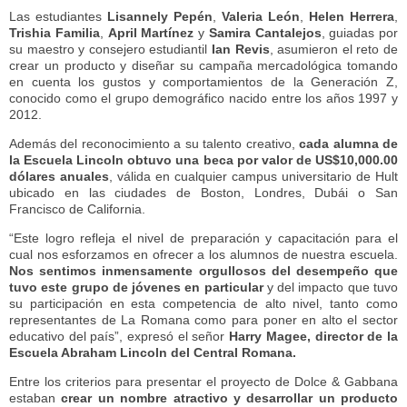
Las estudiantes
Lisannely Pepén
,
Valeria
León
,
Helen Herrera
,
Trishia
Familia
,
April
Martínez
y
Samira
Cantalejos
, guiadas por
su maestro y consejero estudiantil
Ian
Revis
, asumieron el reto de
crear un producto y diseñar su campaña mercadológica tomando
en cuenta los gustos y comportamientos de la Generación Z,
conocido como el grupo demográfico nacido entre los años 1997 y
2012.
Además del reconocimiento a su talento creativo,
cada alumna de
la Escuela Lincoln obtuvo una beca por valor de US$10,000.00
dólares anuales
, válida en cualquier campus universitario de Hult
ubicado en las ciudades de Boston, Londres, Dubái o San
Francisco de California.
“Este logro refleja el nivel de preparación y capacitación para el
cual nos esforzamos en ofrecer a los alumnos de nuestra escuela.
Nos sentimos inmensamente orgullosos del desempeño que
tuvo este grupo de jóvenes en particular
y del impacto que tuvo
su participación en esta competencia de alto nivel, tanto como
representantes de La Romana como para poner en alto el sector
educativo del país”, expresó el señor
Harry Magee, director de la
Escuela Abraham Lincoln del Central Romana.
Entre los criterios para presentar el proyecto de Dolce & Gabbana
estaban
crear un nombre atractivo y desarrollar un producto