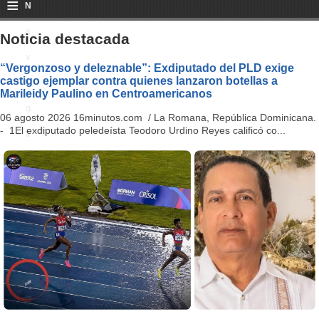
≡
N
a
Noticia destacada
v
“Vergonzoso y deleznable”: Exdiputado del PLD exige
castigo ejemplar contra quienes lanzaron botellas a
i
Marileidy Paulino en Centroamericanos
g
06 agosto 2026 16minutos.com / La Romana, República Dominicana.
- 1El exdiputado peledeísta Teodoro Urdino Reyes calificó co...
a
ti
o
n