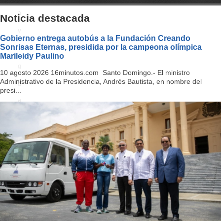
a
Noticia destacada
v
Gobierno entrega autobús a la Fundación Creando
Sonrisas Eternas, presidida por la campeona olímpica
i
Marileidy Paulino
g
10 agosto 2026 16minutos.com Santo Domingo.- El ministro
Administrativo de la Presidencia, Andrés Bautista, en nombre del
a
presi...
ti
o
n