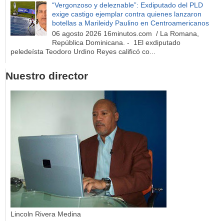
“Vergonzoso y deleznable”: Exdiputado del PLD
exige castigo ejemplar contra quienes lanzaron
botellas a Marileidy Paulino en Centroamericanos
06 agosto 2026 16minutos.com / La Romana,
República Dominicana. - 1El exdiputado
peledeísta Teodoro Urdino Reyes calificó co...
Nuestro director
Lincoln Rivera Medina