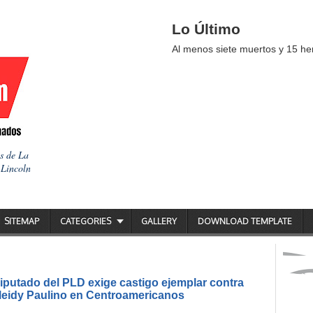
Lo Último
Al menos siete muertos y 15 her
as de La
 Lincoln
SITEMAP
CATEGORIES
GALLERY
DOWNLOAD TEMPLATE
putado del PLD exige castigo ejemplar contra
ileidy Paulino en Centroamericanos