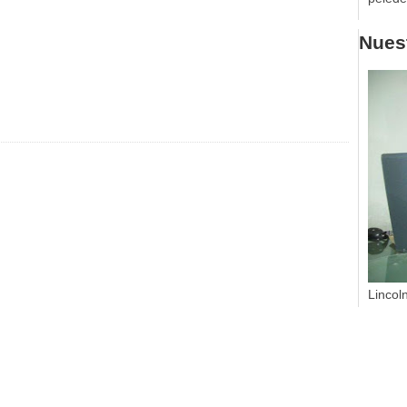
Nuest
Lincol