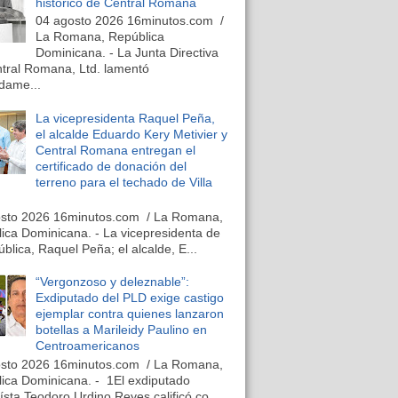
histórico de Central Romana
04 agosto 2026 16minutos.com /
La Romana, República
Dominicana. - La Junta Directiva
tral Romana, Ltd. lamentó
dame...
La vicepresidenta Raquel Peña,
el alcalde Eduardo Kery Metivier y
Central Romana entregan el
certificado de donación del
terreno para el techado de Villa
osto 2026 16minutos.com / La Romana,
ica Dominicana. - La vicepresidenta de
ública, Raquel Peña; el alcalde, E...
“Vergonzoso y deleznable”:
Exdiputado del PLD exige castigo
ejemplar contra quienes lanzaron
botellas a Marileidy Paulino en
Centroamericanos
osto 2026 16minutos.com / La Romana,
ica Dominicana. - 1El exdiputado
ísta Teodoro Urdino Reyes calificó co...