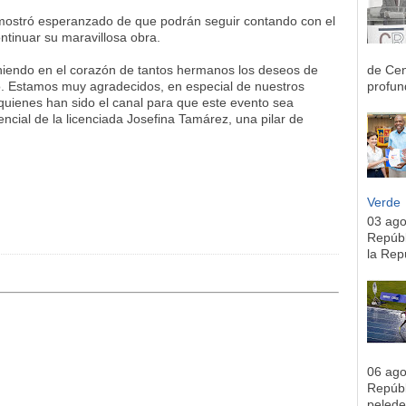
mostró esperanzado de que podrán seguir contando con el
tinuar su maravillosa obra.
niendo en el corazón de tantos hermanos los deseos de
de Cen
io. Estamos muy agradecidos, en especial de nuestros
profun
uienes han sido el canal para que este evento sea
cial de la licenciada Josefina Tamárez, una pilar de
Verde
03 ag
Repúbl
la Rep
06 ag
Repúbl
pelede