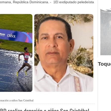
omana, República Dominicana. - 1El exdiputado peledeísta
Toque
nación a niños San Cristóbal
RD realiza donación a niños San Cristóbal